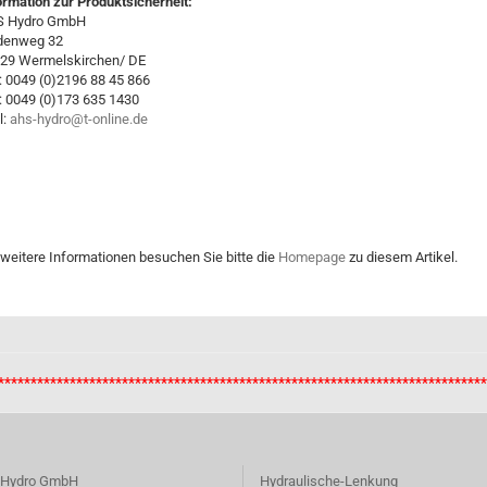
ormation zur Produktsicherheit:
S Hydro GmbH
denweg 32
29 Wermelskirchen/ DE
.: 0049 (0)2196 88 45 866
.: 0049 (0)173 635 1430
l:
ahs-hydro@t-online.de
 weitere Informationen besuchen Sie bitte die
Homepage
zu diesem Artikel.
**************************************************************************
 Hydro GmbH
Hydraulische-Lenkung