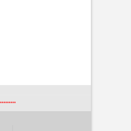
*********