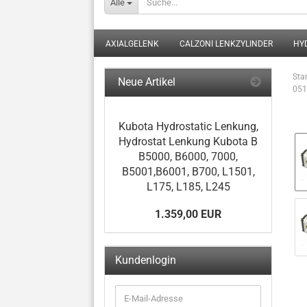
Alle
AXIALGELENK
CALZONI LENKZYLINDER
HY
Star
Neue Artikel
051
Kubota Hydrostatic Lenkung,
Hydrostat Lenkung Kubota B
B5000, B6000, 7000,
B5001,B6001, B700, L1501,
L175, L185, L245
1.359,00 EUR
Kundenlogin