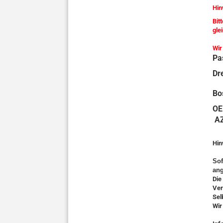
Hin
Bit
gle
Wir
Pa
Dr
Bo
OE
A
Hin
Sof
ang
Die
Ver
Sel
Wir