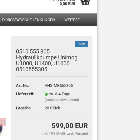
0,00 EUR
HYDROSTATISCHE LENKUNGEN
WEITERE
?
TOP
0510 555 305
Hydraulikpumpe Unimog
U1000, U1400, U1600
0510555305
Art.Nr.:
AHS-MB555305
Lieferzeit:
ca. 3-4 Tage
(Ausland abweichend)
Lagerbestand:
20
Stück
599,00 EUR
inkl. 19% MwSt. zzgl.
Versand