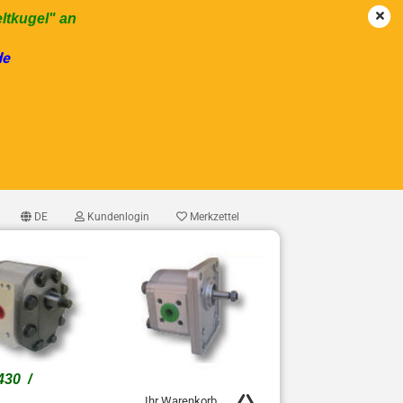
eltkugel" an
de
DE
Kundenlogin
Merkzettel
1430 /
Ihr Warenkorb