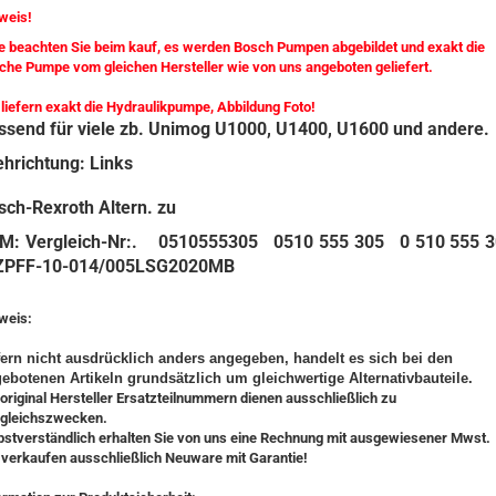
weis!
te beachten Sie beim kauf, es werden Bosch Pumpen abgebildet und exakt die
iche Pumpe vom gleichen Hersteller wie von uns angeboten geliefert.
 liefern exakt die Hydraulikpumpe, Abbildung Foto!
ssend für viele zb. Unimog U1000, U1400, U1600 und andere.
ehrichtung: Links
sch-Rexroth Altern. zu
M: Vergleich-Nr:. 0510555305 0510 555 305 0 510 555 
ZPFF-10-014/005LSG2020MB
weis:
ern nicht ausdrücklich anders angegeben, handelt es sich bei den
ebotenen Artikeln grundsätzlich um gleichwertige Alternativbauteile.
 original Hersteller Ersatzteilnummern dienen ausschließlich zu
gleichszwecken.
bstverständlich erhalten Sie von uns eine Rechnung mit ausgewiesener Mwst.
 verkaufen ausschließlich Neuware mit Garantie!