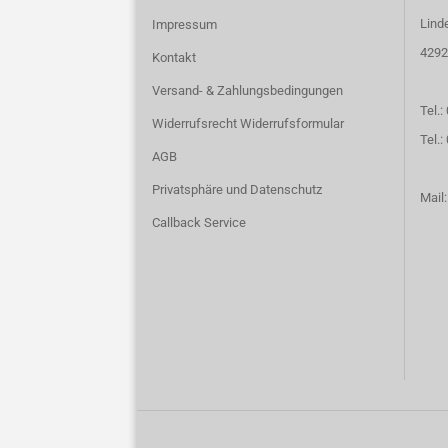
Lind
Impressum
4292
Kontakt
Versand- & Zahlungsbedingungen
Tel.:
Widerrufsrecht Widerrufsformular
Tel.
AGB
Privatsphäre und Datenschutz
Mail
Callback Service