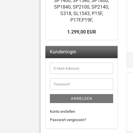
SP1400, SP1540, SP1800,
SP1840, SP2100, SP2140,
S318, SL1543, P15F,
P17F,P19F,
1.299,00 EUR
Kundenlogin
ANMELDEN
Konto erstellen
Passwort vergessen?