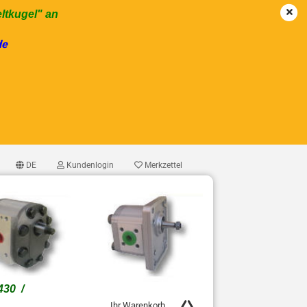
eltkugel" an
de
DE
Kundenlogin
Merkzettel
1430 /
Ihr Warenkorb