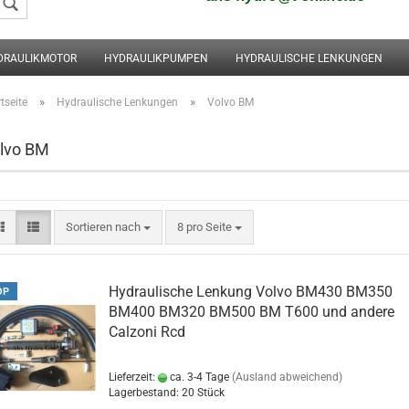
DRAULIKMOTOR
HYDRAULIKPUMPEN
HYDRAULISCHE LENKUNGEN
Konto erstellen
Passwort vergessen
»
»
tseite
Hydraulische Lenkungen
Volvo BM
lvo BM
Sortieren nach
8 pro Seite
Hydraulische Lenkung Volvo BM430 BM350
OP
BM400 BM320 BM500 BM T600 und andere
Calzoni Rcd
Lieferzeit:
ca. 3-4 Tage
(Ausland abweichend)
Lagerbestand: 20 Stück