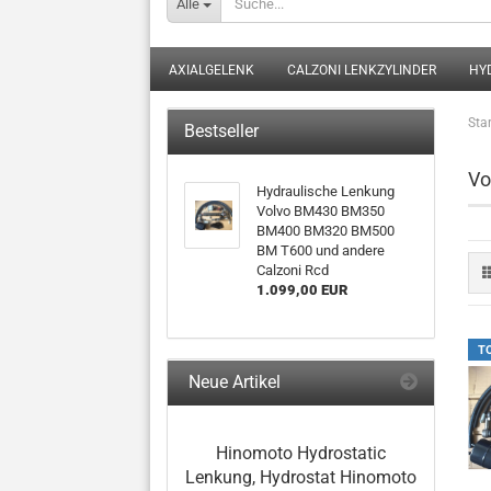
Alle
AXIALGELENK
CALZONI LENKZYLINDER
HY
Star
Bestseller
Vo
Hydraulische Lenkung
Volvo BM430 BM350
BM400 BM320 BM500
BM T600 und andere
Calzoni Rcd
1.099,00 EUR
T
Neue Artikel
Hinomoto Hydrostatic
Lenkung, Hydrostat Hinomoto