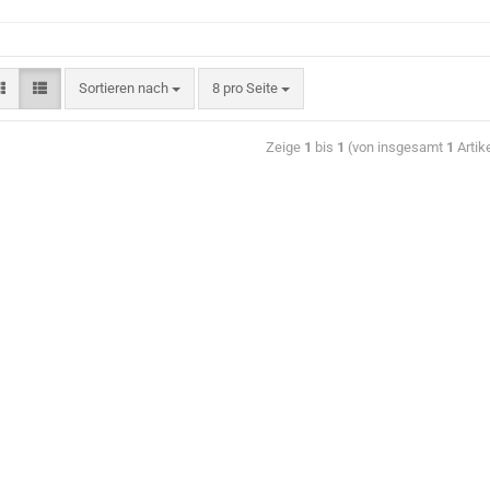
Sortieren nach
8 pro Seite
Zeige
1
bis
1
(von insgesamt
1
Artik