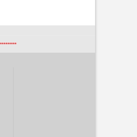
*********