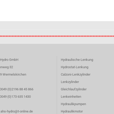
**************************************************************************
 Hydro GmbH
Hydraulische-Lenkung
enweg 32
Hydrostat-Lenkung
9 Wermelskirchen
Calzoni-Lenkzylinder
Lenkzylinder
 0049 (0)2196 88 45 866
Gleichlaufzylinder
: 0049 (0)173 635 1430
Lenkeinheiten
Hydraulikpumpen
: ahs-hydro@t-online.de
Hydraulikmotor