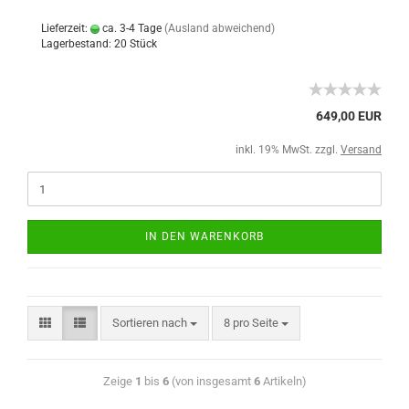
Lieferzeit:
ca. 3-4 Tage
(Ausland abweichend)
Lagerbestand: 20 Stück
649,00 EUR
inkl. 19% MwSt. zzgl.
Versand
IN DEN WARENKORB
Sortieren nach
8 pro Seite
Zeige
1
bis
6
(von insgesamt
6
Artikeln)