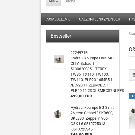
Alle
AXIALGELENK
CALZONI LENKZYLINDER
HY
Star
Bestseller
O
2224971R
Hydraulikpumpe O&K MH
CITY, Schaeff
5100620035 TEREX
TW85, TX110, TW100,
TW110. PLP20.1654B5-L
/BC/20.11,2LBM/BC. +
PLP20.11,2DOLBMBCS7NLPFS
499,00 EUR
T
Hydraulikpumpe BG 3 mit
26 ccm Schaeff SKB600,
SKL830, Zeppelin 906,
O&K L6 0510725313
0510725345
349,00 EUR