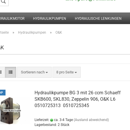
DRAULIKMOTOR
HYDRAULIKPUMPEN
HYDRAULISCHE LENKUNGEN
Konto erstellen
Passwort vergessen
»
»
tseite
Hydraulikpumpen
O&K
&K
Sortieren nach
8 pro Seite
Hydraulikpumpe BG 3 mit 26 ccm Schaeff
OP
SKB600, SKL830, Zeppelin 906, O&K L6
0510725313 0510725345
Lieferzeit:
ca. 3-4 Tage
(Ausland abweichend)
Lagerbestand: 2 Stück