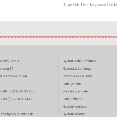
Zeige
1
bis
8
(von insgesamt
9
Artik
**************************************************************************
 Hydro GmbH
Hydraulische-Lenkung
enweg 32
Hydrostat-Lenkung
9 Wermelskirchen
Calzoni-Lenkzylinder
Lenkzylinder
 0049 (0)2196 88 45 866
Gleichlaufzylinder
: 0049 (0)173 635 1430
Lenkeinheiten
Hydraulikpumpen
: ahs-hydro@t-online.de
Hydraulikmotor