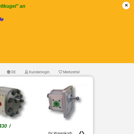
eltkugel" an
de
DE
Kundenlogin
Merkzettel
1430 /
Ihr Warenkorb