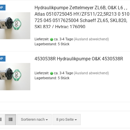
Hydraulikpumpe Zettelmeyer ZL6B, O&K L6 , ,
OP
Atlas 0510725045 HY/ZFS11/22,5R213 0 510
725 045 0517625004 Schaeff ZL65, SKL820,
SKL832 / Hytrac 176090
Lieferzeit:
ca. 3-4 Tage
(Ausland abweichend)
Lagerbestand: 5 Stück
4530538R Hydraulikpumpe O&K 4530538R
OP
Lieferzeit:
ca. 3-4 Tage
(Ausland abweichend)
Lagerbestand: 5 Stück
Sortieren nach
8 pro Seite