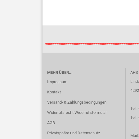
***************************************************
MEHR ÜBER...
AHS
Lind
Impressum
4292
Kontakt
Versand- & Zahlungsbedingungen
Tel.:
Widerrufsrecht Widerrufsformular
Tel.
AGB
Privatsphäre und Datenschutz
Mail