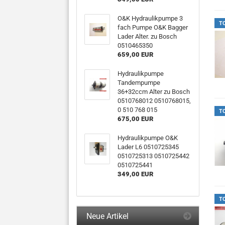
O&K Hydraulikpumpe 3
T
fach Pumpe O&K Bagger
Lader Alter. zu Bosch
0510465350
659,00 EUR
Hydraulikpumpe
Tandempumpe
36+32ccm Alter zu Bosch
0510768012 0510768015,
0 510 768 015
T
675,00 EUR
Hydraulikpumpe O&K
Lader L6 0510725345
0510725313 0510725442
0510725441
349,00 EUR
T
Neue Artikel