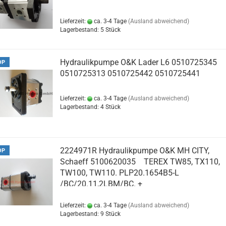
Lieferzeit:
ca. 3-4 Tage
(Ausland abweichend)
Lagerbestand: 5 Stück
Hydraulikpumpe O&K Lader L6 0510725345
OP
0510725313 0510725442 0510725441
Lieferzeit:
ca. 3-4 Tage
(Ausland abweichend)
Lagerbestand: 4 Stück
2224971R Hydraulikpumpe O&K MH CITY,
OP
Schaeff 5100620035 TEREX TW85, TX110,
TW100, TW110. PLP20.1654B5-L
/BC/20.11,2LBM/BC. +
PLP20.11,2DOLBMBCS7NLPFS
Lieferzeit:
ca. 3-4 Tage
(Ausland abweichend)
Lagerbestand: 9 Stück