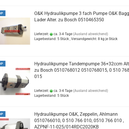
O&K Hydraulikpumpe 3 fach Pumpe O&K Bagg
OP
Lader Alter. zu Bosch 0510465350
Lieferzeit:
ca. 3-4 Tage
(Ausland abweichend)
Lagerbestand: 5 Stück , Versandgewicht:
8
kg je Stück
Hydraulikpumpe Tandempumpe 36+32ccm Alt
OP
zu Bosch 0510768012 0510768015, 0 510 76
015
Lieferzeit:
ca. 3-4 Tage
(Ausland abweichend)
Lagerbestand: 5 Stück
Hydraulikpumpe O&K, Zeppelin, Ahlmann
OP
0510766010, 0 510 766 010, 0510 766 010 ,
AZPNF-11-025/014RDC2020KB