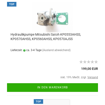
TOP
Hydraulikpumpe Mitsubishi Satoh KP0553AHSS,
KP0570AHSS, KP0560AHSS, KP0570AJSS
Lieferzeit:
ca. 3-4 Tage
(Ausland abweichend)
199,00 EUR
inkl. 19% MwSt. zzgl.
Versand
IN DEN WARENKORB
TOP