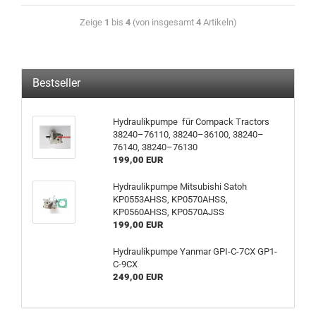
Zeige
1
bis
4
(von insgesamt
4
Artikeln)
Bestseller
Hydraulikpumpe für Compack Tractors
38240–76110, 38240–36100, 38240–
76140, 38240–76130
199,00 EUR
Hydraulikpumpe Mitsubishi Satoh
KP0553AHSS, KP0570AHSS,
KP0560AHSS, KP0570AJSS
199,00 EUR
Hydraulikpumpe Yanmar GPI-C-7CX GP1-
C-9CX
249,00 EUR