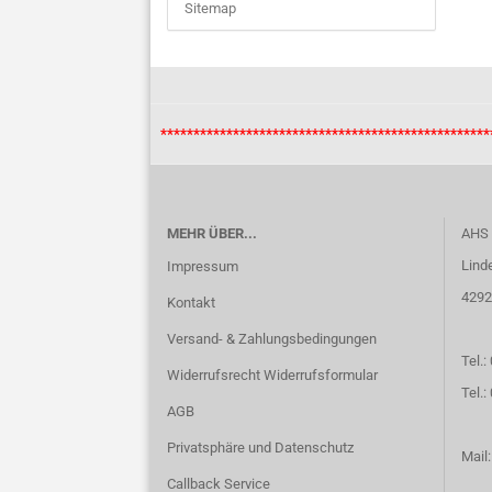
Sitemap
***************************************************
MEHR ÜBER...
AHS
Lind
Impressum
4292
Kontakt
Versand- & Zahlungsbedingungen
Tel.:
Widerrufsrecht Widerrufsformular
Tel.
AGB
Privatsphäre und Datenschutz
Mail
Callback Service