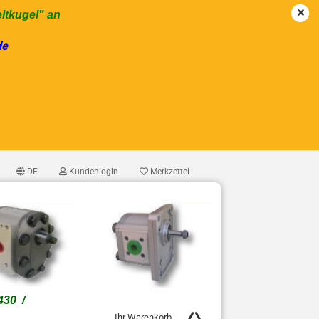
eltkugel" an
de
DE
Kundenlogin
Merkzettel
1430 /
Ihr Warenkorb