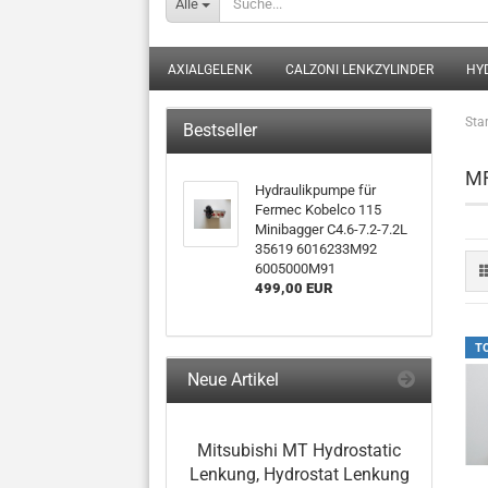
Alle
AXIALGELENK
CALZONI LENKZYLINDER
HY
Star
Bestseller
MF
Hydraulikpumpe für
Fermec Kobelco 115
Minibagger C4.6-7.2-7.2L
35619 6016233M92
6005000M91
499,00 EUR
T
Neue Artikel
Mitsubishi MT Hydrostatic
Lenkung, Hydrostat Lenkung