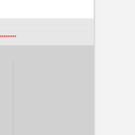
*********