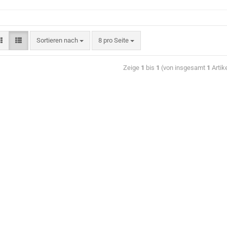
Sortieren nach
8 pro Seite
Zeige
1
bis
1
(von insgesamt
1
Artik