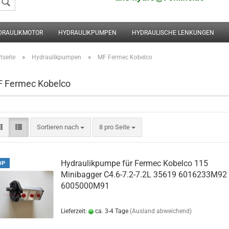
DRAULIKMOTOR
HYDRAULIKPUMPEN
HYDRAULISCHE LENKUNGEN
Konto erstellen
Passwort vergessen
»
»
tseite
Hydraulikpumpen
MF Fermec Kobelco
 Fermec Kobelco
Sortieren nach
8 pro Seite
Hydraulikpumpe für Fermec Kobelco 115
OP
Minibagger C4.6-7.2-7.2L 35619 6016233M92
6005000M91
Lieferzeit:
ca. 3-4 Tage
(Ausland abweichend)